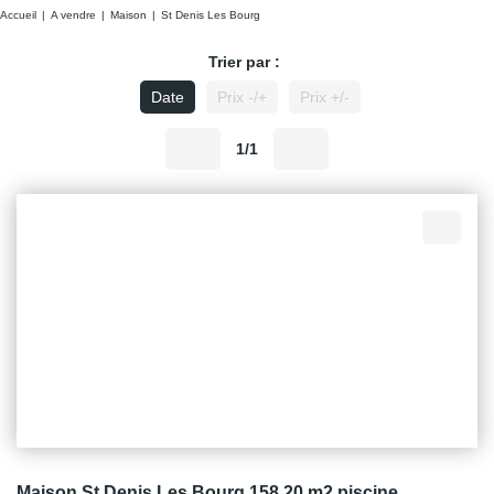
Accueil
A vendre
Maison
St Denis Les Bourg
Trier par :
Date
Prix -/+
Prix +/-
1/1
Maison St Denis Les Bourg 158.20 m2 piscine